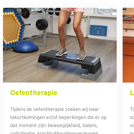
Oefentherapie
L
Tijdens de oefentherapie zoeken wij naar
T
tekortkomingen en/of beperkingen die er op
s
dat moment zijn: beweeglijkheid, balans,
v
coördinatie, krachtuithoudingsvermogen,
l