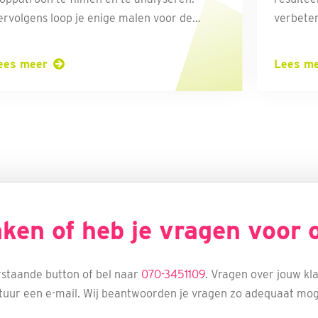
ervolgens loop je enige malen voor de
verbeter
amera op blote voeten en, indien
spieren 
oodzakelijk, op gecorrigeerde schoenen om
ees meer
Lees m
et verschil te beoordelen. Daarna wordt het
ooppatroon beeldje voor beeldje beoordeeld
m te bepalen of er compensatie vanuit de
oeten, knieën en/of heup/bekken plaatsvind
n kan er een passend schoenadvies gegeven
orden.
ken of heb je vragen voor 
staande button of bel naar
070-3451109
. Vragen over jouw kla
tuur een e-mail. Wij beantwoorden je vragen zo adequaat moge