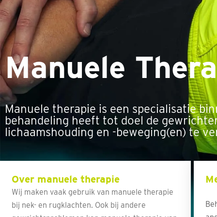
Manuele Thera
Manuele therapie is een specialisatie bi
behandeling heeft tot doel de gewrichte
lichaamshouding en -beweging(en) te ve
Over manuele therapie
Me
Wij maken vaak gebruik van manuele therapie
Beh
bij nek- en rugklachten. Ook bij andere