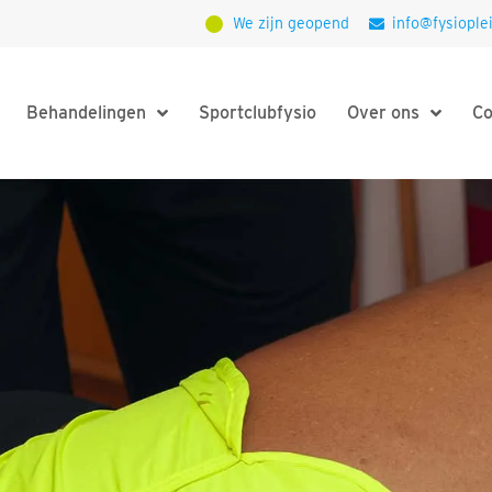
We zijn geopend
info@fysioplei
Behandelingen
Sportclubfysio
Over ons
Co