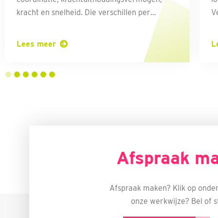
kracht en snelheid. Die verschillen per
V
individu. Je krijgt derhalve oefentherapie die
c
op maat is toegesneden.
n
Lees meer
L
h
l
3
4
5
6
o
v
e
w
Afspraak ma
Afspraak maken? Klik op onder
onze werkwijze? Bel of s