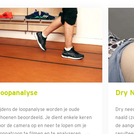
oopanalyse
Dry N
ijdens de loopanalyse worden je oude
Dry need
choenen beoordeeld. Je dient enkele keren
naald (z
oor de camera op en neer te lopen om je
de aange
ooppatroon te filmen en te analyseren.
resultee