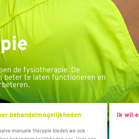
pie
nnen de fysiotherapie. De
n beter te laten functioneren en
rbeteren.
er behandelmogelijkheden
Ik wil 
alve manuele therapie bieden we ook