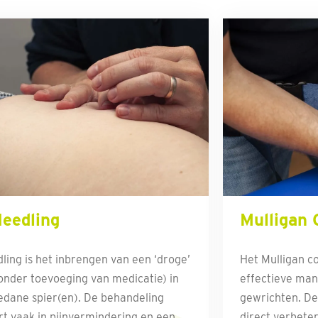
eedling
Mulligan 
ling is het inbrengen van een ‘droge’
Het Mulligan co
onder toevoeging van medicatie) in
effectieve man
dane spier(en). De behandeling
gewrichten. De t
rt vaak in pijnvermindering en een
direct verbete