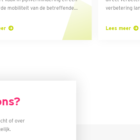
de mobiliteit van de betreffende
verbetering la
en gewrichten.
eer
Lees meer
ons?
cht of over
lijk.