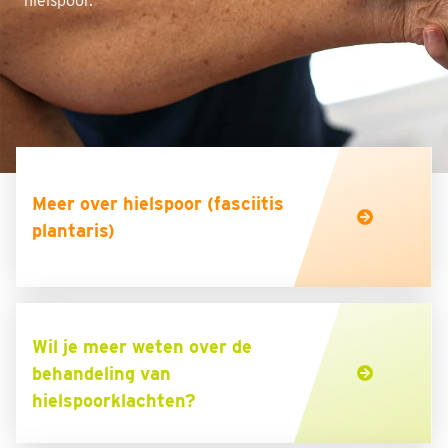
hielspoor.
Meer over hielspoor (fasciitis
plantaris)
Wil je meer weten over de
behandeling van
hielspoorklachten?