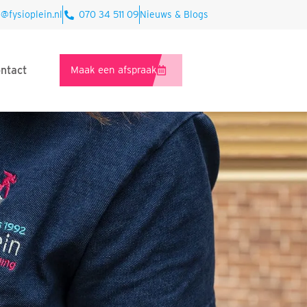
o@fysioplein.nl
070 34 511 09
Nieuws & Blogs
ntact
Maak een afspraak