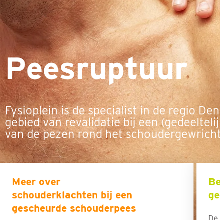
Peesruptuur
Fysioplein is de specialist in de regio D
gebied van revalidatie bij een (gedeeltel
van de pezen rond het schoudergewricht
Meer over
Be
schouderklachten bij een
ge
gescheurde schouderpees
De 