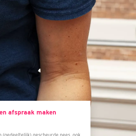
een afspraak maken
n (gedeeltelijk) gescheurde pees, ook