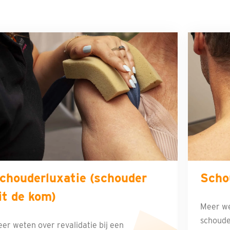
chouderluxatie (schouder
Scho
it de kom)
Meer we
schoude
er weten over revalidatie bij een