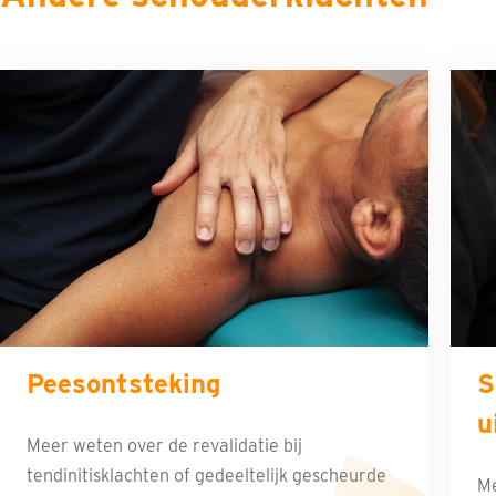
Peesontsteking
S
u
Meer weten over de revalidatie bij
tendinitisklachten of gedeeltelijk gescheurde
Me