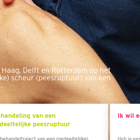
en Haag, Delft en Rotterdam op het
ijke) scheur (peesruptuur) van een
.
handeling van een
Ik wil 
deeltelijke peesruptuur
behandeltraject van een (gedeeltelijke)
Heb je ee